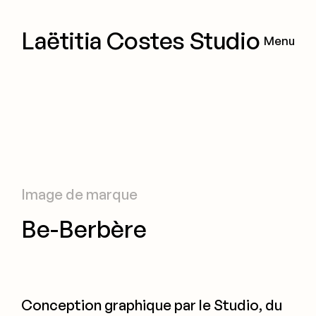
Aller
au
contenu
Laëtitia Costes Studio
Menu
Image de marque
Be-Berbère
Conception graphique par le Studio, du