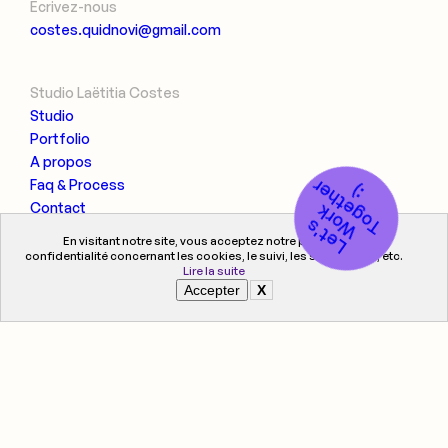
Ecrivez-nous
costes.quidnovi@gmail.com
Studio Laëtitia Costes
Studio
Portfolio
A propos
T
o
g
e
t
h
e
r
:
Faq & Process
)
k
Contact
L
e
t
'
s
W
o
r
En visitant notre site, vous acceptez notre politique de
confidentialité concernant les cookies, le suivi, les statistiques, etc.
Lire la suite
Accepter
X